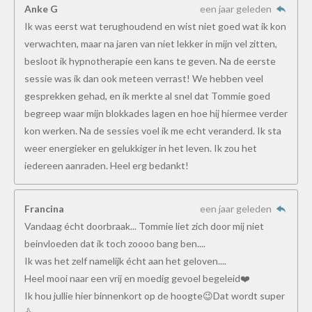
Anke G
een jaar geleden
Ik was eerst wat terughoudend en wist niet goed wat ik kon
verwachten, maar na jaren van niet lekker in mijn vel zitten,
besloot ik hypnotherapie een kans te geven. Na de eerste
sessie was ik dan ook meteen verrast! We hebben veel
gesprekken gehad, en ik merkte al snel dat Tommie goed
begreep waar mijn blokkades lagen en hoe hij hiermee verder
kon werken. Na de sessies voel ik me echt veranderd. Ik sta
weer energieker en gelukkiger in het leven. Ik zou het
iedereen aanraden. Heel erg bedankt!
Francina
een jaar geleden
Vandaag écht doorbraak... Tommie liet zich door mij niet
beinvloeden dat ik toch zoooo bang ben....
Ik was het zelf namelijk écht aan het geloven....
Heel mooi naar een vrij en moedig gevoel begeleid❤️
Ik hou jullie hier binnenkort op de hoogte😉Dat wordt super