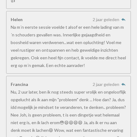
👍
Helen
2 jaar geleden
Na m´n eerste sessie voelde t alsof er een hele lading van m
´n schouders gevallen was. Innerlijke gejaagdheid en
boosheid waren verdwenen...wat een opluchting! Voel me
veel rustiger en ontspannen en heb geweldige inzichten
gekregen. Ook een heel fijn contact, ik voelde me direct heel
erg op m´n gemak. Een echte aanrader!
Francina
2 jaar geleden
Nu, 2 uur later, ben ik nog steeds super vrolijk en ongelooflijk
opgelucht als ik aan mijn "probleem" denk ... Hoe dan? Ja, dus
idd mogelijk je mindset te veranderen, te denken.. probleem?
Nee Joh, is geen probleem, t is een dingetje wat helemaal
niet erg is, en ik lach erom😳😄😄😄😄 Ja, als ik er nu aan
denk moet ik lachen😄 Wow, wat een fantastische ervaring