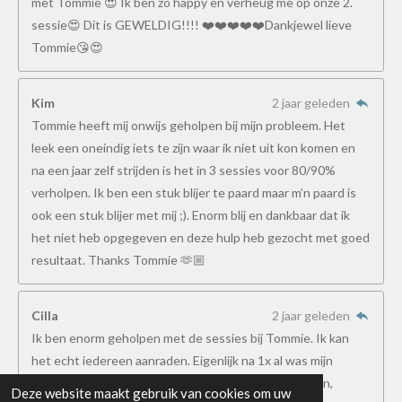
met Tommie 😍 Ik ben zo happy en verheug me op onze 2.
sessie😍 Dit is GEWELDIG!!!! ❤️❤️❤️❤️❤️Dankjewel lieve
Tommie😘😍
Kim
2 jaar geleden
Tommie heeft mij onwijs geholpen bij mijn probleem. Het
leek een oneindig iets te zijn waar ik niet uit kon komen en
na een jaar zelf strijden is het in 3 sessies voor 80/90%
verholpen. Ik ben een stuk blijer te paard maar m’n paard is
ook een stuk blijer met mij ;). Enorm blij en dankbaar dat ik
het niet heb opgegeven en deze hulp heb gezocht met goed
resultaat. Thanks Tommie 🫶🏼
Cilla
2 jaar geleden
Ik ben enorm geholpen met de sessies bij Tommie. Ik kan
het echt iedereen aanraden. Eigenlijk na 1x al was mijn
“probleem” waar ik dacht nooit meer vanaf te geraken,
Deze website maakt gebruik van cookies om uw